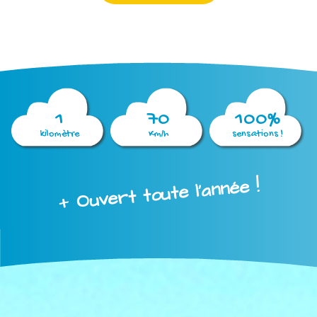
1
70
100%
kilomètre
Km/h
sensations !
+ Ouvert toute l'année !