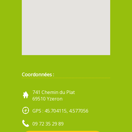
Coordonnées :
741 Chemin du Plat
69510 Yzeron
GPS : 45.704115, 4.577056
09 72 35 29 89