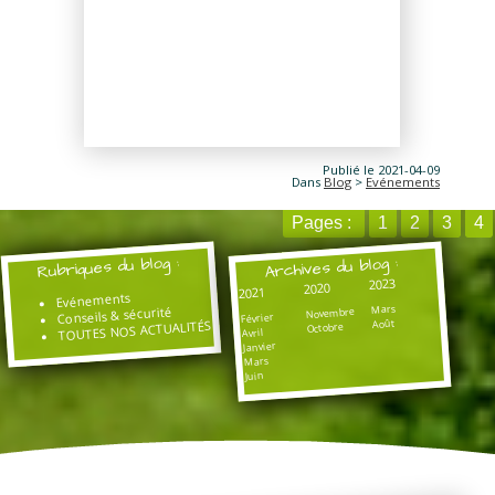
Publié le 2021-04-09
Dans
Blog
>
Evénements
Pages :
1
2
3
4
Rubriques du blog :
Archives du blog :
2023
2020
2021
Evénements
Mars
Conseils & sécurité
Novembre
Février
Août
TOUTES NOS ACTUALITÉS
Octobre
Avril
Janvier
Mars
Juin