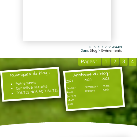
Publié le 2021-04-09
Dans
Blog
>
Evénements
Pages :
1
2
3
4
Rubriques du blog :
Archives du blog :
2023
2020
2021
Evénements
Mars
Conseils & sécurité
Novembre
Février
Août
TOUTES NOS ACTUALITÉS
Octobre
Avril
Janvier
Mars
Juin