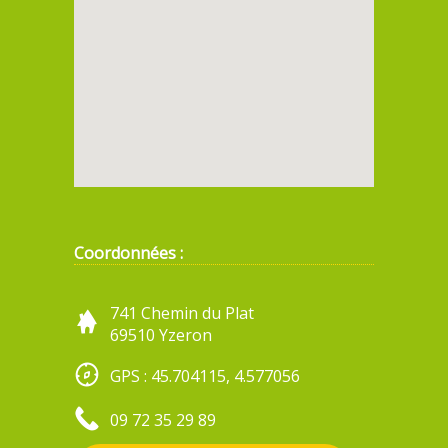
Coordonnées :
741 Chemin du Plat
69510 Yzeron
GPS : 45.704115, 4.577056
09 72 35 29 89