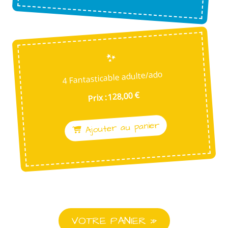
4 Fantasticable adulte/ado
Prix : 128,00 €
Ajouter au panier