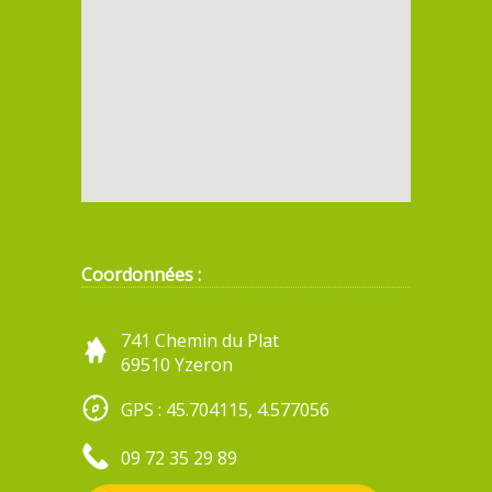
Coordonnées :
741 Chemin du Plat
69510 Yzeron
GPS : 45.704115, 4.577056
09 72 35 29 89