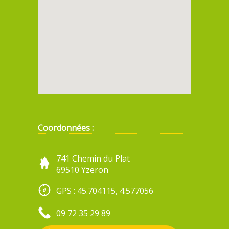
Coordonnées :
741 Chemin du Plat
69510 Yzeron
GPS : 45.704115, 4.577056
09 72 35 29 89