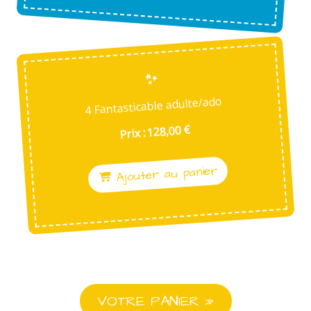
4 Fantasticable adulte/ado
Prix : 128,00 €
Ajouter au panier