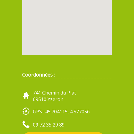
Coordonnées :
741 Chemin du Plat
69510 Yzeron
GPS : 45.704115, 4.577056
09 72 35 29 89