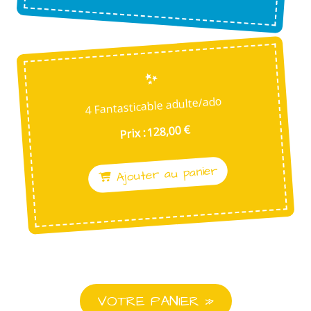
4 Fantasticable adulte/ado
Prix : 128,00 €
Ajouter au panier