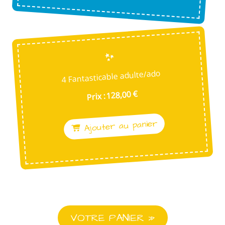
4 Fantasticable adulte/ado
Prix : 128,00 €
Ajouter au panier