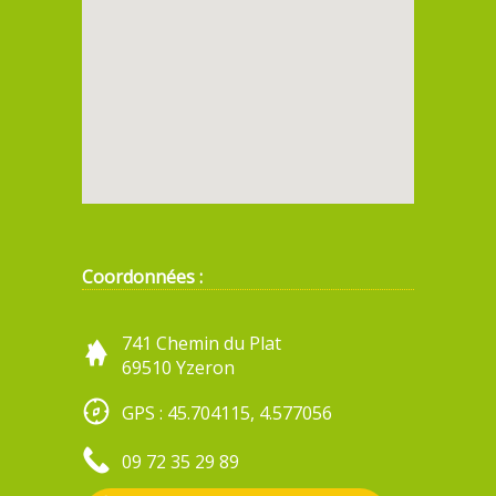
Coordonnées :
741 Chemin du Plat
69510 Yzeron
GPS : 45.704115, 4.577056
09 72 35 29 89