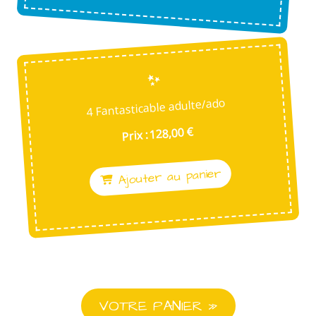
4 Fantasticable adulte/ado
Prix : 128,00 €
Ajouter au panier