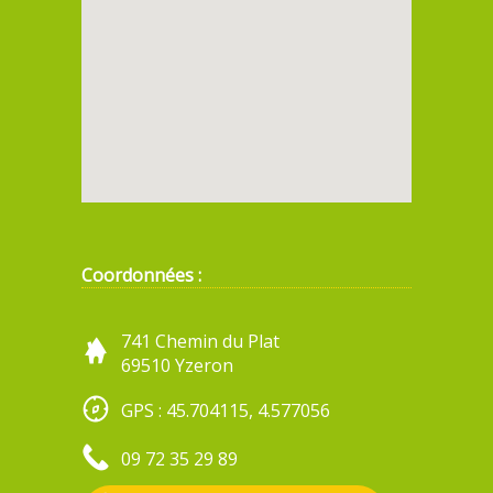
Coordonnées :
741 Chemin du Plat
69510 Yzeron
GPS : 45.704115, 4.577056
09 72 35 29 89