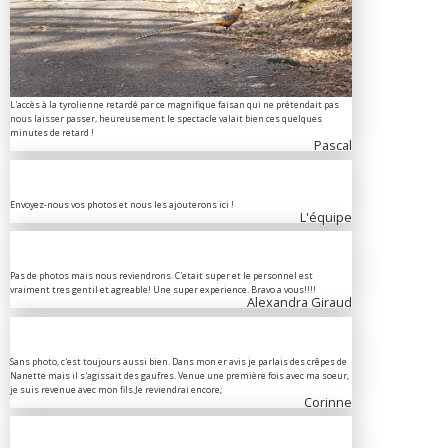
L'accès à la tyrolienne retardé par ce magnifique faisan qui ne prétendait pas
nous laisser passer, heureusement le spectacle valait bien ces quelques
minutes de retard !
Pascal
Envoyez-nous vos photos et nous les ajouterons ici !
L'équipe
Pas de photos mais nous reviendrons. C'etait super et le personnel est
vraiment tres gentil et agreable! Une super experience. Bravo a vous!!!!
Alexandra Giraud
Sans photo, c'est toujours aussi bien. Dans mon er avis je parlais des crêpes de
Nanette mais il s'agissait des gaufres. Venue une première fois avec ma soeur,
je suis revenue avec mon fils.Je reviendrai encore;
Corinne