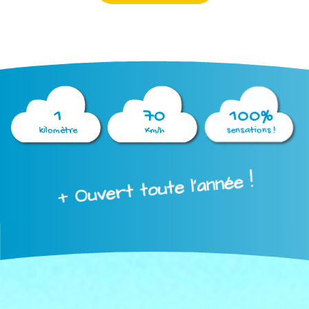
1
70
100%
kilomètre
Km/h
sensations !
+ Ouvert toute l'année !