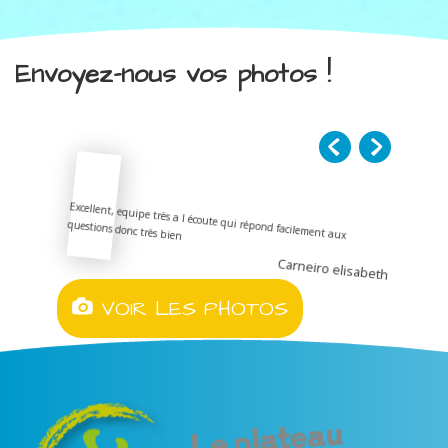
Envoyez-nous vos photos !
Excellent, equipe très a l écoute qui répond facilement aux
questions donc très bien
Carneiro elisabeth
VOIR LES PHOTOS