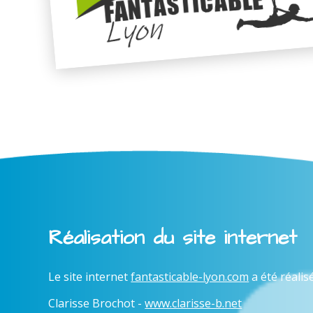
Réalisation du site internet
Le site internet
fantasticable-lyon.com
a été réalis
Clarisse Brochot -
www.clarisse-b.net