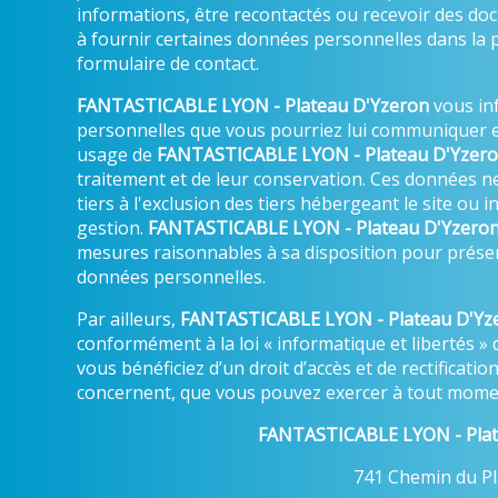
informations, être recontactés ou recevoir des d
à fournir certaines données personnelles dans la 
formulaire de contact.
FANTASTICABLE LYON - Plateau D'Yzeron
vous in
personnelles que vous pourriez lui communiquer e
usage de
FANTASTICABLE LYON - Plateau D'Yzer
traitement et de leur conservation. Ces données 
tiers à l'exclusion des tiers hébergeant le site ou
gestion.
FANTASTICABLE LYON - Plateau D'Yzero
mesures raisonnables à sa disposition pour préserv
données personnelles.
Par ailleurs,
FANTASTICABLE LYON - Plateau D'Yz
conformément à la loi « informatique et libertés » 
vous bénéficiez d’un droit d’accès et de rectificati
concernent, que vous pouvez exercer à tout momen
FANTASTICABLE LYON - Plat
741 Chemin du Pl