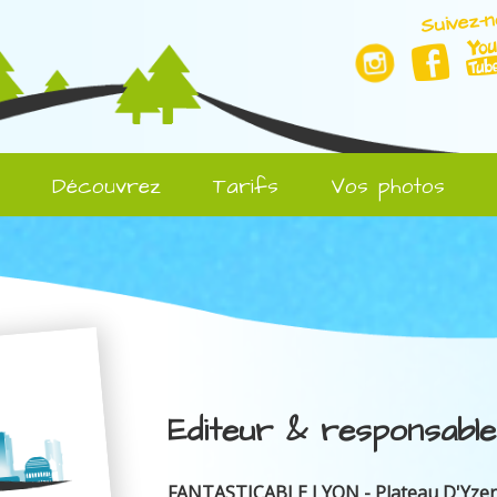
Suivez-n
l
Découvrez
Tarifs
Vos photos
Editeur & responsable
FANTASTICABLE LYON - Plateau D'Yze