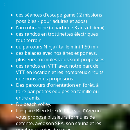
:
des séances d'escape game ( 2 missions
possibles - pour adultes et ados)
l'accrobranche (à partir de 3 ans et demi)
des randos en trottinettes électriques
tout terrain
du parcours Ninja ( taille mini 1,50 m )
des balades avec nos ânes et poneys,
plusieurs formules vous sont proposées.
des randos en VTT avec notre parc de
VTT en location et les nombreux circuits
que nous vous proposons.
Des parcours d'orientation en forêt, à
faire par petites équipes en famille ou
entre amis.
Du beach volley.
L'espace Bien Etre du Plateau d'Yzeron
vous propose plusieurs formules de
détente, avec son SPA, son sauna et les
nombreux soins du corps.