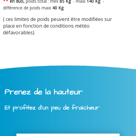
**
en duo,
poids total : mini
8
5 Kg
-
maxi
140 Kg
-
différence de poids maxi
40 Kg
( ces limites de poids peuvent être modifiées sur
place en fonction de conditions météo
défavorables).
Prenez de la hauteur
Et profitez d'un peu de fraicheur