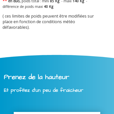
**
en duo,
poids total : mini
8
5 Kg
-
maxi
140 Kg
-
différence de poids maxi
40 Kg
( ces limites de poids peuvent être modifiées sur
place en fonction de conditions météo
défavorables).
Prenez de la hauteur
Et profitez d'un peu de fraicheur