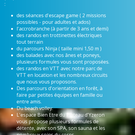
:
des séances d'escape game ( 2 missions
possibles - pour adultes et ados)
l'accrobranche (à partir de 3 ans et demi)
des randos en trottinettes électriques
tout terrain
du parcours Ninja ( taille mini 1,50 m )
des balades avec nos ânes et poneys,
plusieurs formules vous sont proposées.
des randos en VTT avec notre parc de
VTT en location et les nombreux circuits
que nous vous proposons.
Des parcours d'orientation en forêt, à
faire par petites équipes en famille ou
entre amis.
Du beach volley.
L'espace Bien Etre du Plateau d'Yzeron
vous propose plusieurs formules de
détente, avec son SPA, son sauna et les
nombreux soins du corps.