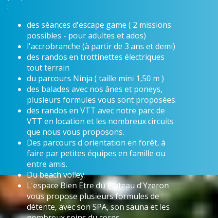
:
des séances d'escape game ( 2 missions
possibles - pour adultes et ados)
l'accrobranche (à partir de 3 ans et demi)
des randos en trottinettes électriques
tout terrain
du parcours Ninja ( taille mini 1,50 m )
des balades avec nos ânes et poneys,
plusieurs formules vous sont proposées.
des randos en VTT avec notre parc de
VTT en location et les nombreux circuits
que nous vous proposons.
Des parcours d'orientation en forêt, à
faire par petites équipes en famille ou
entre amis.
Du beach volley.
L'espace Bien Etre du Plateau d'Yzeron
vous propose plusieurs formules de
détente, avec son SPA, son sauna et les
nombreux soins du corps.