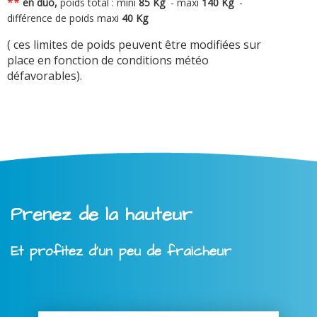
**
en duo,
poids total : mini
8
5 Kg
-
maxi
140 Kg
-
différence de poids maxi
40 Kg
( ces limites de poids peuvent être modifiées sur
place en fonction de conditions météo
défavorables).
Prenez de la hauteur
Et profitez d'un peu de fraicheur