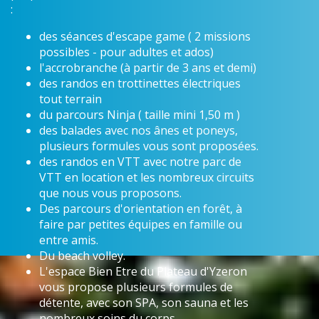
:
des séances d'escape game ( 2 missions
possibles - pour adultes et ados)
l'accrobranche (à partir de 3 ans et demi)
des randos en trottinettes électriques
tout terrain
du parcours Ninja ( taille mini 1,50 m )
des balades avec nos ânes et poneys,
plusieurs formules vous sont proposées.
des randos en VTT avec notre parc de
VTT en location et les nombreux circuits
que nous vous proposons.
Des parcours d'orientation en forêt, à
faire par petites équipes en famille ou
entre amis.
Du beach volley.
L'espace Bien Etre du Plateau d'Yzeron
vous propose plusieurs formules de
détente, avec son SPA, son sauna et les
nombreux soins du corps.