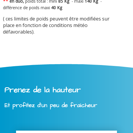
**
en duo,
poids total : mini
8
5 Kg
-
maxi
140 Kg
-
différence de poids maxi
40 Kg
( ces limites de poids peuvent être modifiées sur
place en fonction de conditions météo
défavorables).
Prenez de la hauteur
Et profitez d'un peu de fraicheur