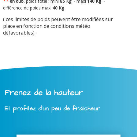
**
en duo,
poids total : mini
8
5 Kg
-
maxi
140 Kg
-
différence de poids maxi
40 Kg
( ces limites de poids peuvent être modifiées sur
place en fonction de conditions météo
défavorables).
Prenez de la hauteur
Et profitez d'un peu de fraicheur