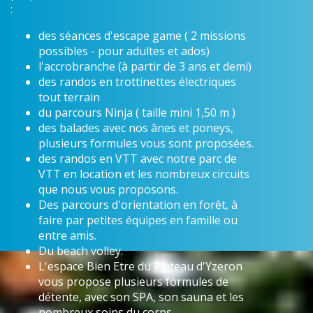
:
des séances d'escape game ( 2 missions
possibles - pour adultes et ados)
l'accrobranche (à partir de 3 ans et demi)
des randos en trottinettes électriques
tout terrain
du parcours Ninja ( taille mini 1,50 m )
des balades avec nos ânes et poneys,
plusieurs formules vous sont proposées.
des randos en VTT avec notre parc de
VTT en location et les nombreux circuits
que nous vous proposons.
Des parcours d'orientation en forêt, à
faire par petites équipes en famille ou
entre amis.
Du beach volley.
L'espace Bien Etre du Plateau d'Yzeron
vous propose plusieurs formules de
détente, avec son SPA, son sauna et les
nombreux soins du corps.