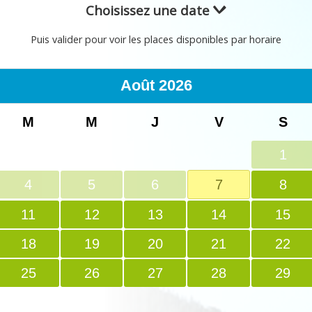
Choisissez une date
Puis valider pour voir les places disponibles par horaire
Août
2026
M
M
J
V
S
1
4
5
6
7
8
11
12
13
14
15
18
19
20
21
22
25
26
27
28
29