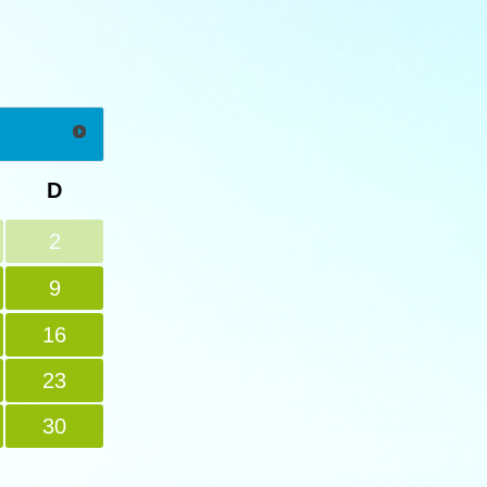
D
2
9
16
23
30