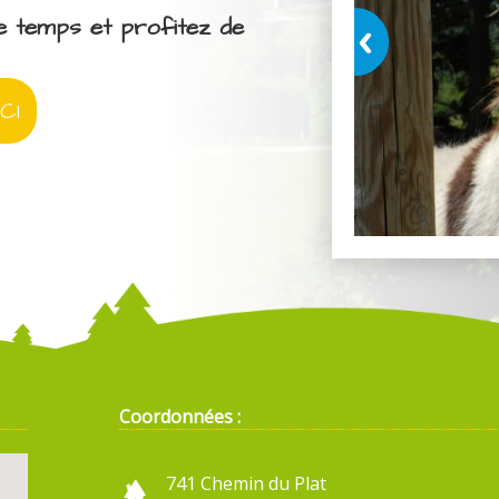
e temps et profitez de
CI
Coordonnées :
741 Chemin du Plat