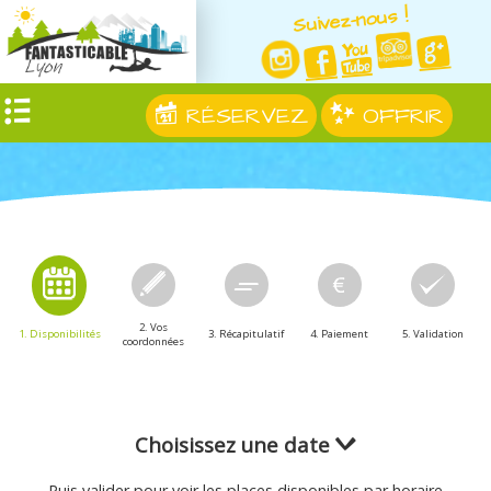
Suivez-nous !
RÉSERVEZ
OFFRIR
2. Vos
1. Disponibilités
3. Récapitulatif
4. Paiement
5. Validation
coordonnées
Choisissez une date
Puis valider pour voir les places disponibles par horaire