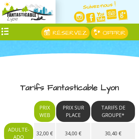
Suivez-nous !
RÉSERVEZ
OFFRIR
Tarifs Fantasticable Lyon
PRIX
PRIX SUR
TARIFS DE
WEB
PLACE
GROUPE*
ADULTE-
32,00 €
34,00 €
30,40 €
ADO